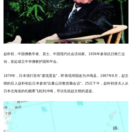
赵朴初，中国佛教学者、居士、中国现代社会活动家。1936年参加抗日救亡运
动，发起成立中华佛教护国和平会。
1879年，日本强行宣布“废琉置县”，即将琉球国改为冲绳县。1987年8月，赵文
楷的后人赵朴初赴日本参加“比書山宗教首脑会议”。25日下午，赵朴初偕夫人从
日本北海道的札幌乘飞机到冲绳，寻访先祖赵文楷的遗迹。