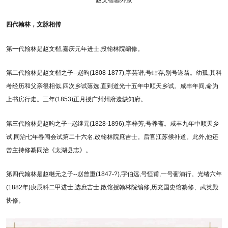
赵文楷墓外景
四代翰林，文脉相传
第一代翰林是赵文楷,嘉庆元年进士,投翰林院编修。
第二代翰林是赵文楷之子--赵昀(1808-1877),字芸谱,号岵存,别号遂翁。幼孤,其科
考经历和父亲很相似,四次乡试落选,直到道光十五年中顺天乡试。咸丰年间,命为
上书房行走。三年(1853)正月授广州州府遗缺知府。
第三代翰林是赵昀之子--赵继元(1828-1896),字梓芳,号养斋。咸丰九年中顺天乡
试,同治七年春闱会试第二十六名,改翰林院庶吉士。后官江苏候补道。此外,他还
曾主持修纂同治《太湖县志》。
第四代翰林是赵继元之子--赵曾重(1847-?),字伯远,号恒甫,一号蘅浦行。光绪六年
(1882年)庚辰科二甲进士,选庶吉士,散馆授翰林院编修,历充国史馆纂修、武英殿
协修。