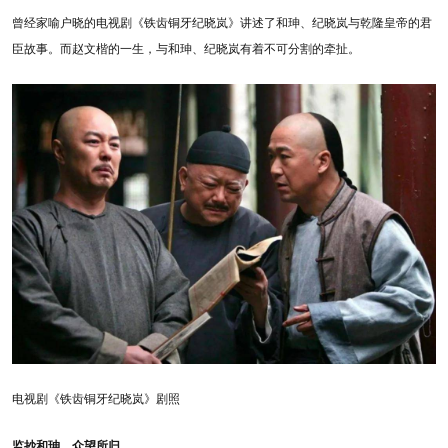
曾经家喻户晓的电视剧《铁齿铜牙纪晓岚》讲述了和珅、纪晓岚与乾隆皇帝的君
臣故事。而赵文楷的一生，与和珅、纪晓岚有着不可分割的牵扯。
电视剧《铁齿铜牙纪晓岚》剧照
监抄和珅，众望所归