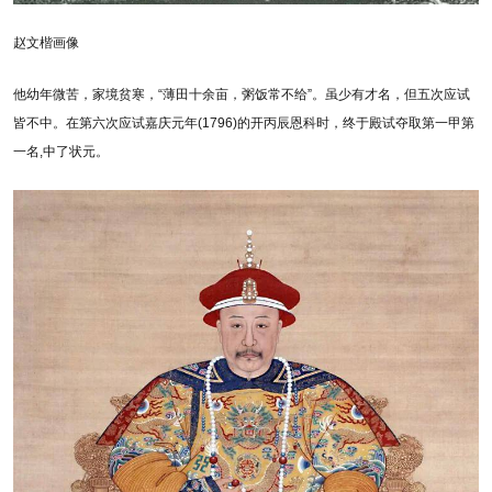
赵文楷画像
他幼年微苦，家境贫寒，“薄田十余亩，粥饭常不给”。虽少有才名，但五次应试
皆不中。在第六次应试嘉庆元年(1796)的开丙辰恩科时，终于殿试夺取第一甲第
一名,中了状元。