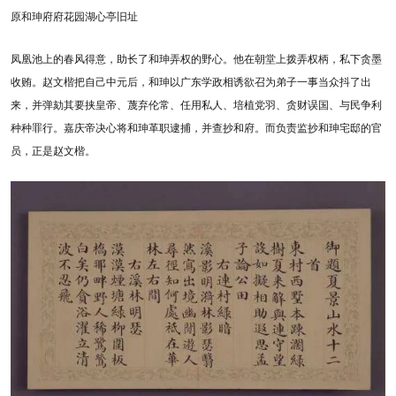
原和珅府府花园湖心亭旧址
凤凰池上的春风得意，助长了和珅弄权的野心。他在朝堂上拨弄权柄，私下贪墨
收贿。赵文楷把自己中元后，和珅以广东学政相诱欲召为弟子一事当众抖了出
来，并弹劾其要挟皇帝、蔑弃伦常、任用私人、培植党羽、贪财误国、与民争利
种种罪行。嘉庆帝决心将和珅革职逮捕，并查抄和府。而负责监抄和珅宅邸的官
员，正是赵文楷。