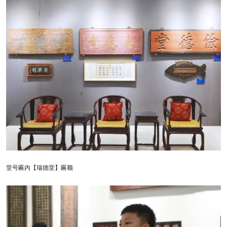
堂号匾内【瑞德堂】匾额