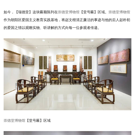
如今，【瑞德堂】这块匾额陈列在
崇德堂博物馆
【堂号匾】区域。
崇德堂博物馆
作为朝阳区爱国主义教育实践基地，将赵文楷清正廉洁的事迹与他的后人赵朴初
的爱国之情以观瞻实物、听讲解的方式向每一位参观者传递。
崇德堂博物馆
【堂号匾】区域