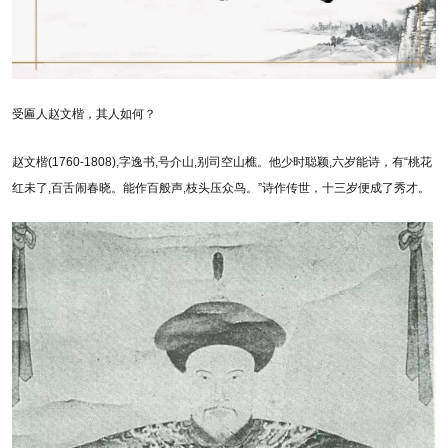
受匾人赵文楷，其人如何？
赵文楷(1760-1808),字逸书,号介山,别司空山樵。他少时聪颖,六岁能诗，有“桃花
红未了,百舌闹春晓。能作百般声,枝头压众鸟。”诗作传世，十三岁便成了秀才。