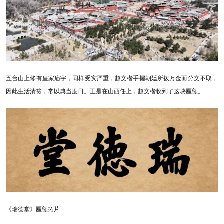
五台山上修有皇家庙宇，同样受灾严重，赵文楷手握朝廷所拨万金而分文不取，
因此生活清贫，常以典当度日。正是在山西任上，赵文楷收到了这块匾额。
《瑞德堂》匾额拓片