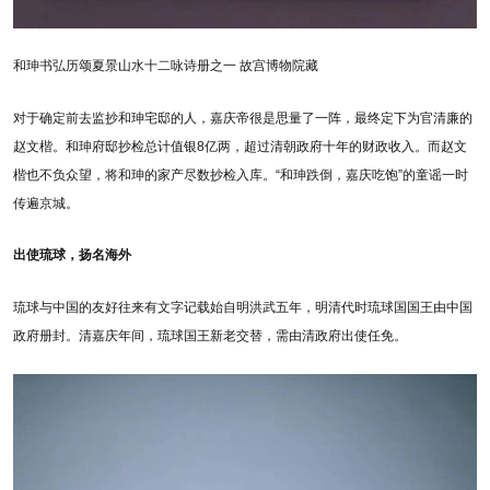
和珅书弘历颂夏景山水十二咏诗册之一 故宫博物院藏
对于确定前去监抄和珅宅邸的人，嘉庆帝很是思量了一阵，最终定下为官清廉的
赵文楷。和珅府邸抄检总计值银8亿两，超过清朝政府十年的财政收入。而赵文
楷也不负众望，将和珅的家产尽数抄检入库。“和珅跌倒，嘉庆吃饱”的童谣一时
传遍京城。
出使琉球，扬名海外
琉球与中国的友好往来有文字记载始自明洪武五年，明清代时琉球国国王由中国
政府册封。清嘉庆年间，琉球国王新老交替，需由清政府出使任免。