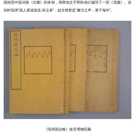
团按照中国词典《尔雅》的体例，用两地文字帮助他们编写了一部《琉雅》。送
别时琉球“国人遮道跪送,有泣者”，赵文楷更是“廉洁之声，著于海外”。
《琉球国志略》故宫博物院藏