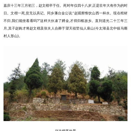
嘉庆十三年三月初三，赵文楷卒于任。死时年仅四十八岁,正是壮年大有作为的时
日。文楷一死,贫无以具记。同乡藩台金公说:“赵观察惟饮山西一杯水。现在棺材
不归,我们能坐着看吗?"这样大伙凑了赙金,才得归柩故乡。直到道光二十三年三
月,其子赵购才将赵文楷及张夫人合葬于望天祖茔仙人座山(今太湖县北中镇马嘶
村人形山)。