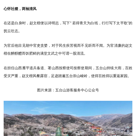
心怀社稷，两袖清风
在还是白身时，赵文楷便以诗明志，写下“ 若得青天为白纸，行行写下太平歌”的
抚云壮志。
为官后他目见朝中官吏贪婪，对于民生疾苦视而不见听而不闻。为官清廉的赵文
楷在醉醇醴而饫肥鲜的满堂文武之中可谓一股清流。
在担任山西雁平道兵备道、署山西按察使司按察使期间，五台山持续大雨，百姓
受灾严重，赵文楷风餐露宿，足迹踏遍五台崇山峻岭，使得百姓得以重返家园。
图片来源：五台山游客服务中心公众号