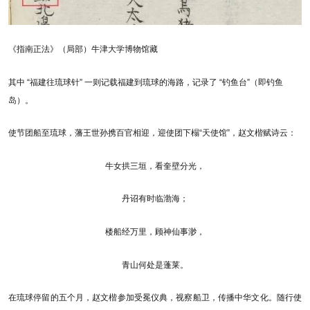
《指南正法》（局部）牛津大学博物馆藏
其中 “福建往琉球针” 一则记载福建到琉球的海路，记录了 “钓鱼台”（即钓鱼
岛）。
使节团船至琉球，藩王世孙携百官相迎，迎使团下榻“天使馆”，赵文楷赋诗云：
牛女拱三垣，看奎壁分光，
丹诏有时临渤海；
楼船经万里，顾神仙事渺，
青山何处是蓬莱。
在琉球停留的五个月，赵文楷参加受冕仪典，视察船卫，传播中华文化。随行使