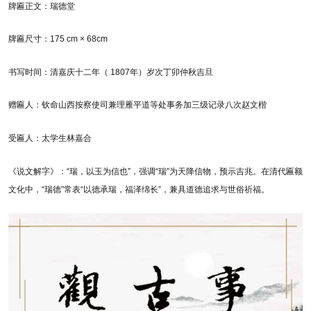
牌匾正文：瑞德堂
牌匾尺寸：175 cm × 68cm
书写时间：清嘉庆十二年（ 1807年）岁次丁卯仲秋吉旦
赠匾人：
钦命山西按察使司兼理雁平道等处事务加三级记录八次赵文楷
受匾人：
太学生林嘉合
《说文解字》：“瑞，以玉为信也”，强调“瑞”为天降信物，预示吉兆。在清代匾额
文化中，“瑞德”常表“以德承瑞，福泽绵长”，兼具道德追求与世俗祈福。