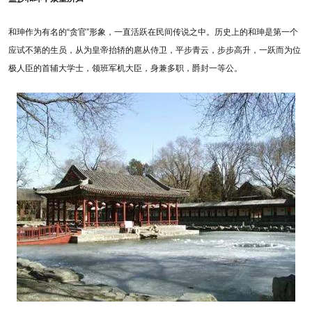
和珅作为有名的“贪官”形象，一直活跃在民间传说之中。历史上的和珅是第一个
应试不第的生员，从为皇帝抬轿的扈从侍卫，平步青云，步步高升，一跃而为位
极人臣的首辅大学士，领班军机大臣，身兼多职，爵封一等公。