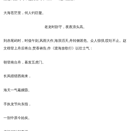
大海苍茫里，何人钓巨鳌。
老龙时卧守，夜夜浪头高。
到赤尾屿时，时值午刻,风雨大作,海浪滔天,舟转侧甚危。众人惊惧,哎吐不止。赵
文楷登上舟后将台,焚香祷告,作《渡海放歌行》以壮士气：
朝登南台舟，暮发五虎门。
长风猎猎西南来，
海天一气羲娥昏。
手执龙节向东指，
一别中原今始矣。