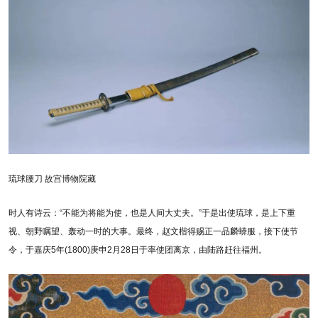
琉球腰刀 故宫博物院藏
时人有诗云：“不能为将能为使，也是人间大丈夫。”于是出使琉球，是上下重
视、朝野嘱望、轰动一时的大事。最终，赵文楷得赐正一品麟蟒服，接下使节
令，于嘉庆5年(1800)庚申2月28日于率使团离京，由陆路赶往福州。