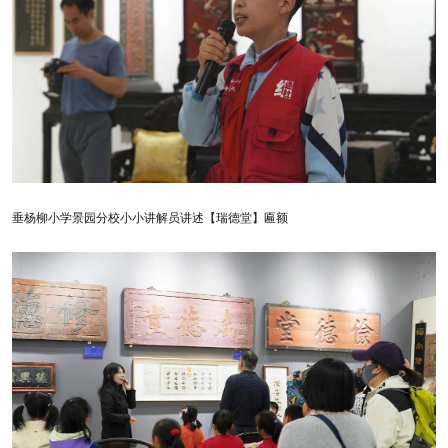
垂杨柳小学景园分校小小讲解员讲述【瑞德堂】匾额