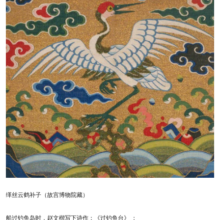
缂丝云鹤补子（故宫博物院藏）
船过钓鱼岛时，赵文楷写下诗作：《过钓鱼台》 ：