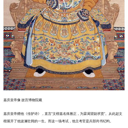
嘉庆皇帝像 故宫博物院藏
嘉庆皇帝赠他《传胪诗》，直言“文楷嘉名殊雅正，为霖渴望副求贤”。从此赵文
楷展开了他波澜壮阔的一生。而这一场考试，他主考官是兵部尚书纪昀。